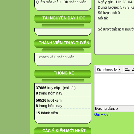
Ngày gửi:
11h:28' 04
Quên mật khẩu
ĐK thành viên
Dung lượng:
578.9 K
Số lượt tải:
0
TÀI NGUYÊN DẠY HỌC
Mô tả:
Số lượt thích:
0 ngườ
THÀNH VIÊN TRỰC TUYẾN
1 khách và 0 thành viên
Kích thước font
THỐNG KÊ
37686
truy cập (
chi tiết
)
8
trong hôm nay
56526
lượt xem
8
trong hôm nay
Đường dẫn
:
p
15
thành viên
Gửi ý kiến
CÁC Ý KIẾN MỚI NHẤT