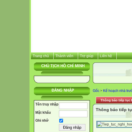
Trang chủ
Thành viên
Trợ giúp
Liên hệ
CHỦ TỊCH HỒ CHÍ MINH
ĐĂNG NHẬP
Gốc
>
Kế hoạch nhà trư
Thông báo tiếp tục 
Tên truy nhập
Thông báo tiếp tụ
Mật khẩu
Ghi nhớ