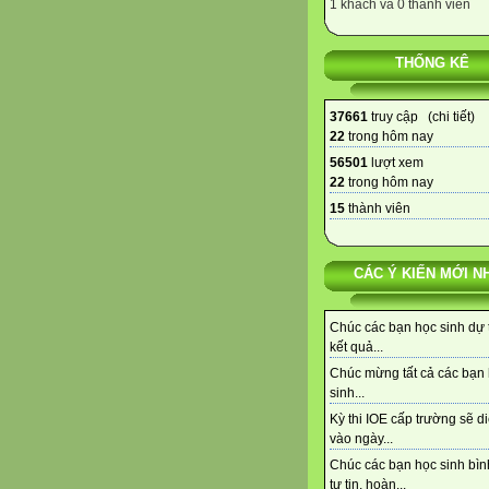
1 khách và 0 thành viên
THỐNG KÊ
37661
truy cập (
chi tiết
)
22
trong hôm nay
56501
lượt xem
22
trong hôm nay
15
thành viên
CÁC Ý KIẾN MỚI N
Chúc các bạn học sinh dự t
kết quả...
Chúc mừng tất cả các bạn
sinh...
Kỳ thi IOE cấp trường sẽ di
vào ngày...
Chúc các bạn học sinh bình
tự tin, hoàn...