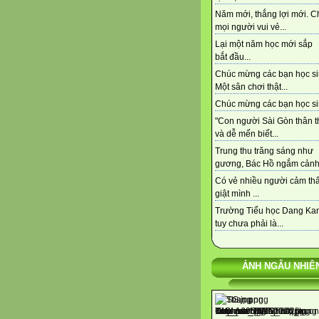
Năm mới, thắng lợi mới. C
mọi người vui vẻ...
Lại một năm học mới sắp
bắt đầu...
Chúc mừng các bạn học si
Một sân chơi thật...
Chúc mừng các bạn học sin
"Con người Sài Gòn thân t
và dễ mến biết...
Trung thu trăng sáng như
gương, Bác Hồ ngắm cảnh,
Có vẻ nhiều người cảm thấy
giật mình ...
Trường Tiểu học Dang Kan
tuy chưa phải là...
ẢNH NGẪU NHIÊ