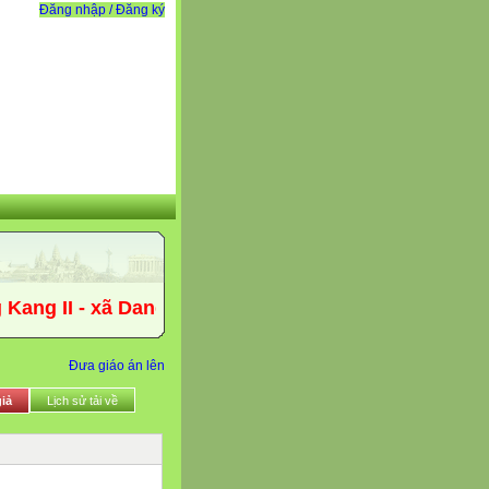
Đăng nhập / Đăng ký
 II - xã Dang Kang - tỉnh Đăk Lăk quyết tâm thực h
Đưa giáo án lên
iả
Lịch sử tải về