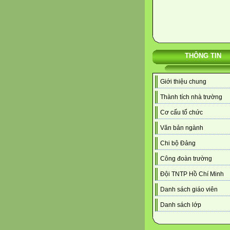
THÔNG TIN
Giới thiệu chung
Thành tích nhà trường
Cơ cấu tổ chức
Văn bản ngành
Chi bộ Đảng
Công đoàn trường
Đội TNTP Hồ Chí Minh
Danh sách giáo viên
Danh sách lớp