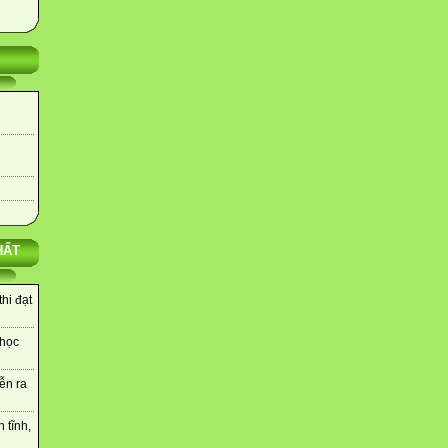
HẤT
hi đạt
 học
ễn ra
 tĩnh,