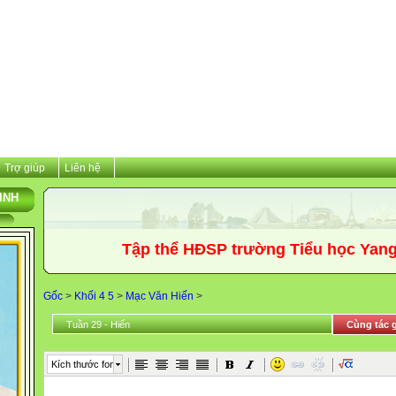
Trợ giúp
Liên hệ
INH
Tập thể HĐSP trường Tiểu học Yang Kang
Gốc
>
Khối 4 5
>
Mạc Văn Hiến
>
Tuần 29 - Hiến
Cùng tác g
Kích thước font