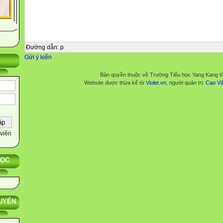
Đường dẫn
:
p
Gửi ý kiến
Bản quyền thuộc về Trường Tiểu học Yang Kang II
Website được thừa kế từ
Violet.vn
, người quản trị:
Cao Vă
viên
HỌC
UYẾN