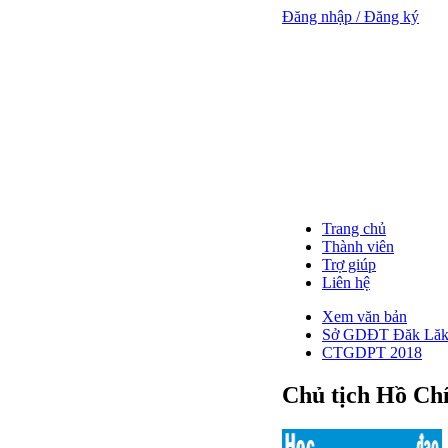
Đăng nhập / Đăng ký
Trang chủ
Thành viên
Trợ giúp
Liên hệ
Xem văn bản
Sở GDĐT Đăk Lă
CTGDPT 2018
Chủ tịch Hồ Ch