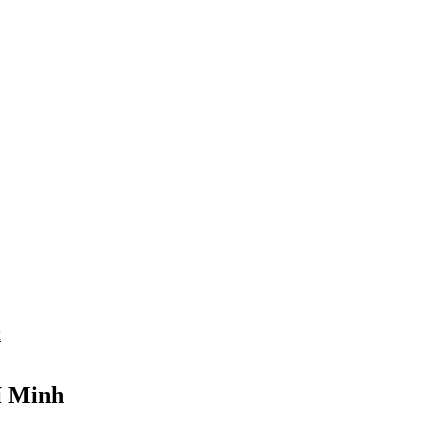
k
í Minh