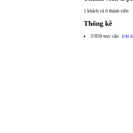
1 khách và 0 thành viên
Thống kê
37859
truy cập (
chi ti
46
trong hôm nay
56701
lượt xem
46
trong hôm nay
15
thành viên
Các ý kiến mới 
Chúc các bạn học sinh d
Chúc mừng tất cả các b
Kỳ thi IOE cấp trường 
Chúc các bạn học sinh b
Năm mới, thắng lợi mớ
Lại một năm học mới sắ
Chúc mừng các bạn học 
Chúc mừng các bạn học
"Con người Sài Gòn thâ
Trung thu trăng sáng 