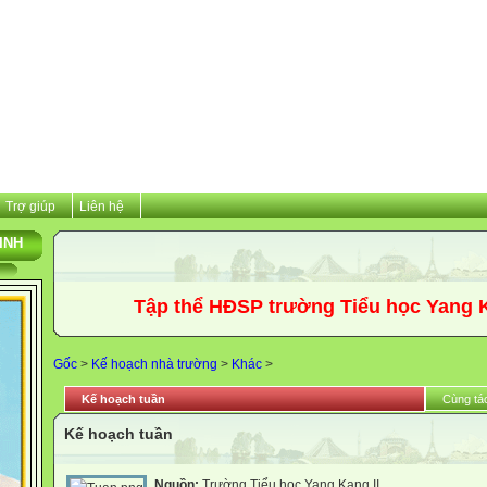
Trợ giúp
Liên hệ
INH
Tập thể HĐSP trường Tiểu học Yang Kang 
Gốc
>
Kế hoạch nhà trường
>
Khác
>
Kế hoạch tuần
Cùng tác
Kế hoạch tuần
Nguồn:
Trường Tiểu học Yang Kang II