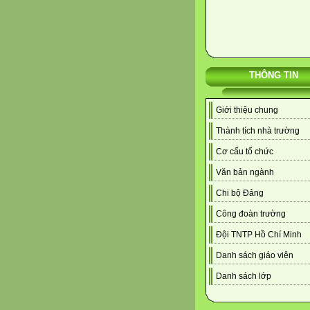
THÔNG TIN
Giới thiệu chung
Thành tích nhà trường
Cơ cấu tổ chức
Văn bản ngành
Chi bộ Đảng
Công đoàn trường
Đội TNTP Hồ Chí Minh
Danh sách giáo viên
Danh sách lớp