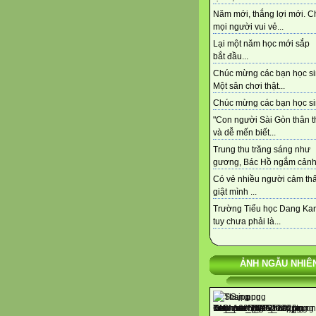
Năm mới, thắng lợi mới. C
mọi người vui vẻ...
Lại một năm học mới sắp
bắt đầu...
Chúc mừng các bạn học si
Một sân chơi thật...
Chúc mừng các bạn học sin
"Con người Sài Gòn thân t
và dễ mến biết...
Trung thu trăng sáng như
gương, Bác Hồ ngắm cảnh,
Có vẻ nhiều người cảm thấy
giật mình ...
Trường Tiểu học Dang Kan
tuy chưa phải là...
ẢNH NGẪU NHIÊ