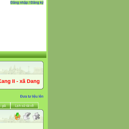
Đăng nhập / Đăng ký
II - xã Dang Kang - tỉnh Đăk Lăk quyết tâm thực hi
Đưa tư liệu lên
 giả
Lịch sử tải về