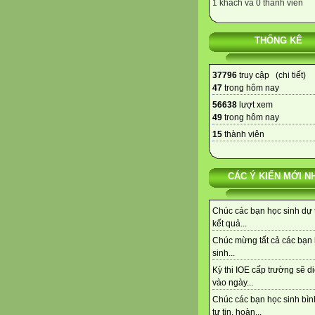
1 khách và 0 thành viên
THỐNG KÊ
37796
truy cập (
chi tiết
)
47
trong hôm nay
56638
lượt xem
49
trong hôm nay
15
thành viên
CÁC Ý KIẾN MỚI N
Chúc các bạn học sinh dự t
kết quả...
Chúc mừng tất cả các bạn
sinh...
Kỳ thi IOE cấp trường sẽ di
vào ngày...
Chúc các bạn học sinh bình
tự tin, hoàn...