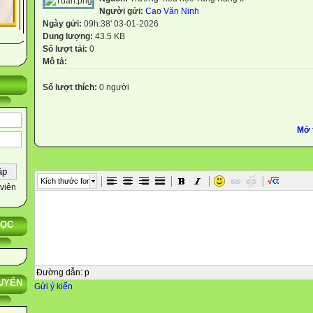
Người gửi:
Cao Văn Ninh
Ngày gửi:
09h:38' 03-01-2026
Dung lượng:
43.5 KB
Số lượt tải:
0
Mô tả:
Số lượt thích:
0 người
Mở 
Kích thước font
viên
HỌC
Đường dẫn
:
p
UYẾN
Gửi ý kiến