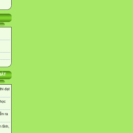
HẤT
hi đạt
 học
ễn ra
 tĩnh,