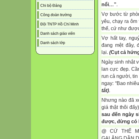
nổi…”
.
Chi bộ Đảng
Vợ bước từ phòng
Công đoàn trường
yêu, chạy ra ôm 
Đội TNTP Hồ Chí Minh
thế, cứ như đượ
Danh sách giáo viên
Vợ hất tay, ngu
Danh sách lớp
đang mệt đây, 
lại.
(
Cụt cả hứn
Ngày sinh nhật 
lan cực đẹp. Cầ
run cả người, ti
ngay: “Bao nhiê
tắt)
.
Nhưng nào đã xo
giá thật thôi đấ
sau đến ngày si
được, đừng có 
@ CỨ THẾ M
GALĂNG DẦN D