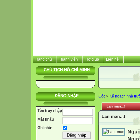
Trang chủ
Thành viên
Trợ giúp
Liên hệ
CHỦ TỊCH HỒ CHÍ MINH
ĐĂNG NHẬP
Gốc
>
Kế hoạch nhà trư
Lan man...!
Tên truy nhập
Lan man...!
Mật khẩu
Ghi nhớ
Nguồ
Ngườ