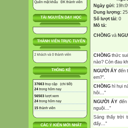
Quên mật khẩu
ĐK thành viên
Ngày gửi:
19h:0
Dung lượng:
25
TÀI NGUYÊN DẠY HỌC
Số lượt tải:
0
Mô tả:
CHỒNG
và
NGƯ
THÀNH VIÊN TRỰC TUYẾN
2 khách và 0 thành viên
CHỒNG
thức suố
nào? Còn đau k
THỐNG KÊ
NGƯỜI ẤY
đến t
em?”.
37663
truy cập (
chi tiết
)
CHỒNG
hì hụi n
24
trong hôm nay
hôi…”
56503
lượt xem
NGƯỜI ẤY
đến 
24
trong hôm nay
nguội…”
15
thành viên
Sáng thấy trời t
đấy…”
CÁC Ý KIẾN MỚI NHẤT