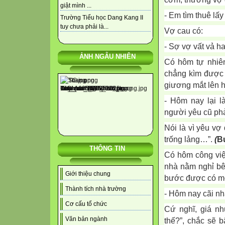
giật mình ...
- Em tìm thuê lấ
Trường Tiểu học Dang Kang II
tuy chưa phải là...
Vợ cau có:
- Sợ vợ vất vả h
ẢNH NGẪU NHIÊN
Có hôm tự nhiên
chẳng kìm được 
giương mắt lên h
- Hôm nay lại l
người yêu cũ ph
Nói là vì yêu vợ
trống lảng…”.
(
B
THÔNG TIN
Có hôm công việ
nhà nằm nghỉ bê
Giới thiệu chung
bước được có mộ
Thành tích nhà trường
- Hôm nay cãi nh
Cơ cấu tổ chức
Cứ nghĩ, giá nh
Văn bản ngành
thế?”, chắc sẽ 