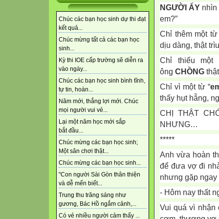
NGƯỜI ẤY
nhìn 
em?”
Chúc các bạn học sinh dự thi đạt
kết quả...
Chỉ thêm một t
Chúc mừng tất cả các bạn học
dịu dàng, thật tr
sinh...
Chỉ thiếu một
Kỳ thi IOE cấp trường sẽ diễn ra
vào ngày...
ông
CHỒNG
thật
Chúc các bạn học sinh bình tĩnh,
Chỉ vì một từ “
e
tự tin, hoàn...
thấy hụt hẫng, n
Năm mới, thắng lợi mới. Chúc
mọi người vui vẻ...
CHỊ THẬT CH
Lại một năm học mới sắp
NHƯNG…
bắt đầu...
*****
Chúc mừng các bạn học sinh;
Một sân chơi thật...
Anh vừa hoàn th
Chúc mừng các bạn học sinh...
để đưa vợ đi nhà
"Con người Sài Gòn thân thiện
nhưng gặp ngay n
và dễ mến biết...
- Hôm nay thất 
Trung thu trăng sáng như
gương, Bác Hồ ngắm cảnh,...
Vui quá vì nhận
Có vẻ nhiều người cảm thấy ...
cơm, thương vợ 