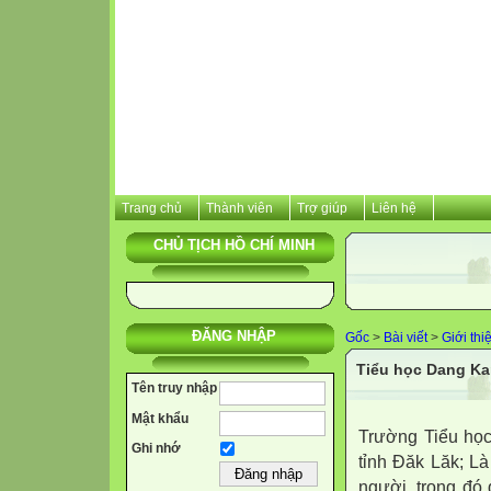
Trang chủ
Thành viên
Trợ giúp
Liên hệ
CHỦ TỊCH HỒ CHÍ MINH
ĐĂNG NHẬP
Gốc
>
Bài viết
>
Giới thi
Tiểu học Dang Ka
Tên truy nhập
Mật khẩu
Trường Tiểu họ
Ghi nhớ
tỉnh Đăk Lăk; L
người, trong đó 