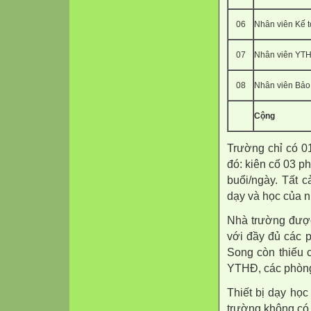
06
Nhân viên Kế 
07
Nhân viên YT
08
Nhân viên Bảo
Cộng
Trường chỉ có 0
đó: kiên cố 03 p
buổi/ngày. Tất 
dạy và học của n
Nhà trường được
với đầy đủ các 
Song còn thiếu 
YTHĐ, các phòn
Thiết bị dạy họ
trường không có