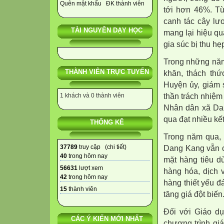
Quên mật khẩu
ĐK thành viên
tới hơn 46%. T
canh tác cây lư
TÀI NGUYÊN DẠY HỌC
mang lại hiệu quả
gia súc bị thu h
Trong những năm 
THÀNH VIÊN TRỰC TUYẾN
khăn, thách thứ
Huyện ủy, giám 
thần trách nhiệm
1 khách và 0 thành viên
Nhân dân xã Dang
qua đạt nhiều kế
THỐNG KÊ
Trong năm qua, 
37789
truy cập (
chi tiết
)
Dang Kang vẫn c
40
trong hôm nay
mặt hàng tiêu dù
56631
lượt xem
hàng hóa, dịch 
42
trong hôm nay
hàng thiết yếu 
15
thành viên
tăng giá đột biến
Đối với Giáo dụ
CÁC Ý KIẾN MỚI NHẤT
chương trình gi