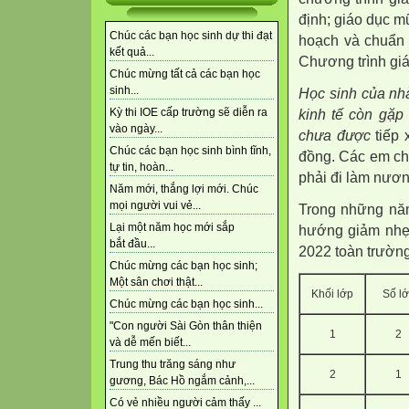
định; giáo dục m
Chúc các bạn học sinh dự thi đạt
hoạch và chuẩn b
kết quả...
Chương trình giá
Chúc mừng tất cả các bạn học
sinh...
Học sinh của nh
Kỳ thi IOE cấp trường sẽ diễn ra
kinh tế còn gặp
vào ngày...
chưa được
tiếp 
Chúc các bạn học sinh bình tĩnh,
đồng. Các em ch
tự tin, hoàn...
phải đi làm nươn
Năm mới, thắng lợi mới. Chúc
mọi người vui vẻ...
Trong những năm
Lại một năm học mới sắp
hướng giảm nhẹ,
bắt đầu...
2022 toàn trườn
Chúc mừng các bạn học sinh;
Một sân chơi thật...
Khối lớp
Số l
Chúc mừng các bạn học sinh...
"Con người Sài Gòn thân thiện
1
2
và dễ mến biết...
Trung thu trăng sáng như
2
1
gương, Bác Hồ ngắm cảnh,...
Có vẻ nhiều người cảm thấy ...