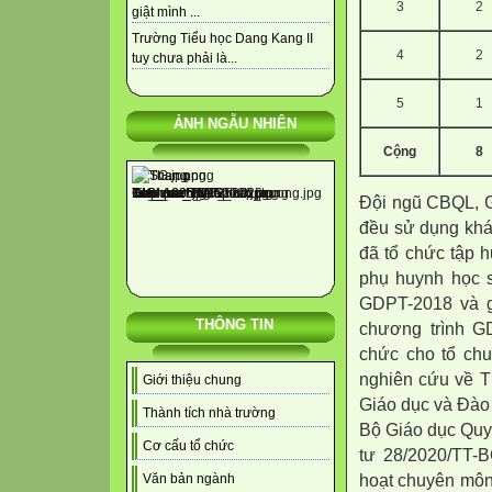
3
2
giật mình ...
Trường Tiểu học Dang Kang II
4
2
tuy chưa phải là...
5
1
ẢNH NGẪU NHIÊN
Cộng
8
Đội ngũ CBQL, G
đều sử dụng khá
đã tổ chức tập h
phụ huynh học s
GDPT-2018 và g
THÔNG TIN
chương trình G
chức cho tổ chu
nghiên cứu về T
Giới thiệu chung
Giáo dục và Đào
Thành tích nhà trường
Bộ Giáo dục Quy 
Cơ cấu tổ chức
tư 28/2020/TT-B
hoạt chuyên môn
Văn bản ngành