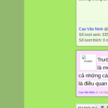
Cao
Cao Văn Ninh
@ 
Số lượt xem: 33
Số lượt thích: 0
Trườ
là m
cả những cá
là điều quan
Cao Văn Ninh
@ 14h:09p
Kích thước font