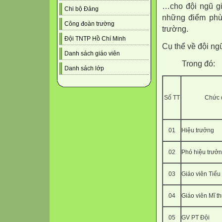
…cho đội ngũ gi
Chi bộ Đảng
những điểm phù
Công đoàn trường
trường.
Đội TNTP Hồ Chí Minh
Cụ thể về đội ng
Danh sách giáo viên
Trong đó:
Danh sách lớp
Số TT
Chức 
01
Hiệu trưởng
02
Phó hiệu trưở
03
Giáo viên Tiểu
04
Giáo viên Mĩ th
05
GV PT Đội